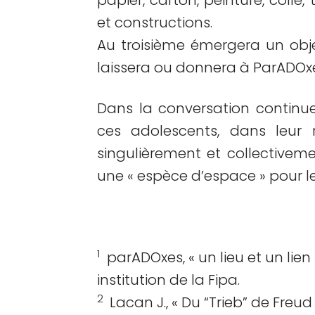
papier, carton, peinture, colle,
et constructions.
Au troisième émergera un obj
laissera ou donnera à ParADOxe
Dans la conversation continue
ces adolescents, dans leur r
singulièrement et collectivem
une « espèce d’espace » pour l
1
parADOxes, « un lieu et un lien
institution de la Fipa.
2
Lacan J., « Du “Trieb” de Freu