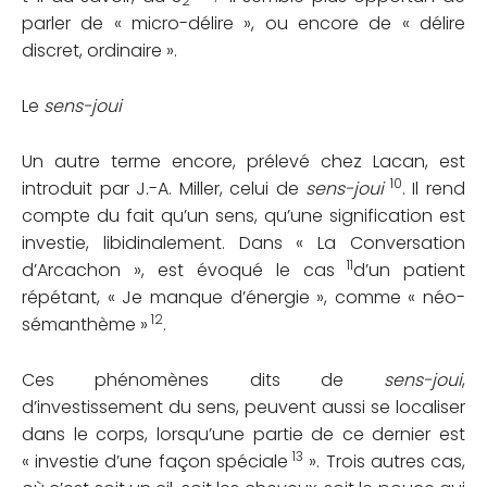
2
parler de « micro-délire », ou encore de « délire
discret, ordinaire ».
Le
sens-joui
Un autre terme encore, prélevé chez Lacan, est
10
introduit par J.-A. Miller, celui de
sens-joui
. Il rend
compte du fait qu’un sens, qu’une signification est
investie, libidinalement. Dans « La Conversation
11
d’Arcachon », est évoqué le cas
d’un patient
répétant, « Je manque d’énergie », comme « néo-
12
sémanthème »
.
Ces phénomènes dits de
sens-joui
,
d’investissement du sens, peuvent aussi se localiser
dans le corps, lorsqu’une partie de ce dernier est
13
« investie d’une façon spéciale
». Trois autres cas,