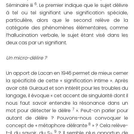
6
Séminaire iii
. Le premier indique que le sujet délivre
à tel ou tel signifiant une signification spéciale,
particulière, alors que le second relève de la
catégorie des phénomènes élémentaires, comme
l’hallucination verbale, le sujet étant visé dans les
deux cas par un signifiant.
Un micro-délire ?
Un apport de Lacan en 1946 permet de mieux cerner
la spécificité de cette « signification intime ». Après
avoir cité Guiraud et son intérêt pour les troubles du
langage, il évoque « cet accent de singularité dont il
nous faut savoir entendre la résonance dans un
7
mot pour détecter le délire
». Peut-on parler pour
autant de délire ? Pouvons-nous convoquer le
8
concept de « métaphore délirante
» ? Cela relève-
9
t-il du savoir, du S
? Il semble plus opportun de