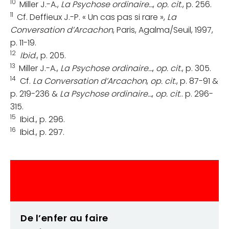
10
Miller J.-A.,
La Psychose ordinaire…
,
op. cit
., p. 256.
11
Cf. Deffieux J.-P. « Un cas pas si rare »,
La
Conversation d’Arcachon
, Paris, Agalma/Seuil, 1997,
p. 11-19.
12
Ibid
., p. 205.
13
Miller J.-A.,
La Psychose ordinaire…
,
op. cit
., p. 305.
14
Cf.
La Conversation d’Arcachon
,
op. cit
., p. 87-91 &
p. 219-236 &
La Psychose ordinaire…
,
op. cit
.. p. 296-
315.
15
Ibid., p. 296.
16
Ibid., p. 297.
De l’enfer au faire