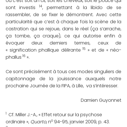
où c’est soit un cil, soit les cheveux, soit le pouce qui
14
sont investis
, permettant à la libido de se
rassembler, de se fixer le démontrent. Avec cette
particularité que c’est à chaque fois la scène de la
castration qui se rejoue, dans le réel (ça s’arrache,
ça tombe, ça craque), ce qui autorise enfin à
évoquer deux derniers termes, ceux de
15
« signification phallique délirante
» et de « néo-
16
phallus
».
Ce sont précisément à tous ces modes singuliers de
capitonnage de la jouissance auxquels notre
prochaine Journée de la FIPA, à Lille, va s’intéresser.
Damien Guyonnet
1
Cf. Miller J.-A., « Effet retour sur la psychose
o
ordinaire »,
Quarto
, n
94-95, janvier 2009, p. 43.