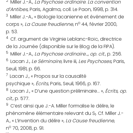
2
Miller J.-A.,
La Psychose ordinaire
.
La convention
d’Antibes
, Paris, Agalma, coll. Le Paon, 1998, p. 314.
3
Miller J.-A., « Biologie lacanienne et événement de
o
corps »,
La Cause freudienne
, n
44, février 2000,
p. 53.
4
Cf. argument de Virginie Leblanc-Roïc, directrice
de la Journée (disponible sur le Blog de la FIPA).
5
Miller J.-A.,
La Psychose ordinaire…
,
op. cit
., p. 256.
6
Lacan J.,
Le Séminaire
, livre
iii,
Les Psychoses
, Paris,
Seuil, 1981, p. 66.
7
Lacan J., « Propos sur la causalité
psychique »,
Écrits
, Paris, Seuil, 1966, p. 167.
8
Lacan J., « D’une question préliminaire… »,
Écrits
,
op.
cit
., p. 577.
9
C’est ainsi que J.-A. Miller formalise le délire, le
phénomène élémentaire relevant du S
. Cf. Miller J.-
1
A., « L’invention du délire »,
La Cause freudienne
,
o
n
70, 2008, p. 91.