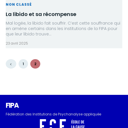
NON CLASSÉ
La libido et sa récompense
Mal logée, la libido fait souffrir. C’est cette souffrance qui
en amène certains dans les institutions de la FIPA pour
que leur libido trouve...
23 avril 2025
1
2
FIPA
Fédération des Institutions de Psychanalyse appliquée