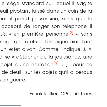
e siège standard sur lequel il s’agite
euil pivotant laissé dans un coin de la
nt il prend possession, sans que le
 accepté de ranger son téléphone, il
[2]
e
Je
, « en première personne
», sans
iège qu’il a élu. Il témoigne ainsi tant
d’un effet divan. Comme l’indique J.-A.
à se « détacher de la jouissance, une
[3]
l’objet d’une narration
» ; pour ce
 de deuil sur les objets qu’il a perdus
s en guerre.
Frank Rollier, CPCT Antibes