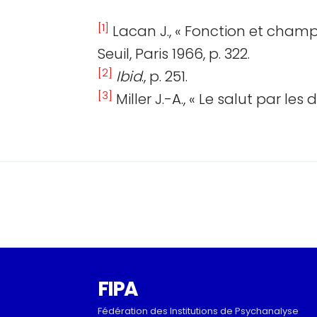
[1]
Lacan J., « Fonction et champ
Seuil, Paris 1966, p. 322.
[2]
Ibid
., p. 251.
[3]
Miller J.-A., « Le salut par les
FIPA
Fédération des Institutions de Psychanalyse